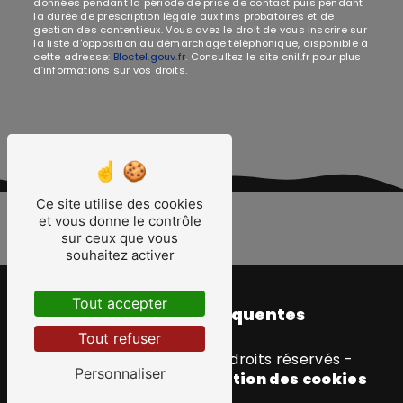
données pendant la période de prise de contact puis pendant
la durée de prescription légale aux fins probatoires et de
gestion des contentieux. Vous avez le droit de vous inscrire sur
la liste d'opposition au démarchage téléphonique, disponible à
cette adresse:
Bloctel.gouv.fr
. Consultez le site cnil.fr pour plus
d’informations sur vos droits.
Ce site utilise des cookies
et vous donne le contrôle
sur ceux que vous
souhaitez activer
Tout accepter
Recherches fréquentes
Tout refuser
©
Vistalid
- 2026 - Tous droits réservés -
Personnaliser
Mentions légales
-
Gestion des cookies