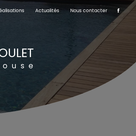
éalisations
Actualités
Nous contacter
GOULET
louse