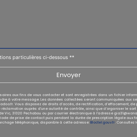
tions particulières ci-dessous **
Envoyer
res aux fins de vous contacter et sont enregistrées dans un fichier informa
ondre à votre message. Les données collectées seront communiquées aux seu
.fr. Vous disposez de droits d’accès, de rectification, d’effacement, de port
 réclamation auprès d’une autorité de contrôle, ainsi que d’organiser le s
de Vic, 31320 Pechabou ou par courrier électronique à l'adresse gia31@wanadoo
e de prise de contact puis pendant la durée de prescription légale aux fin
émarchage téléphonique, disponible à cette adresse:
Bloctel.gouv.fr
. Consultez l